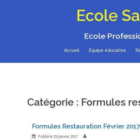
Aller
Ecole Sa
au
contenu
Ecole Professi
Accueil
Équipe éducative
Rè
Catégorie : Formules re
Formules Restauration Février 2017
Publié le
29 janvier 2017