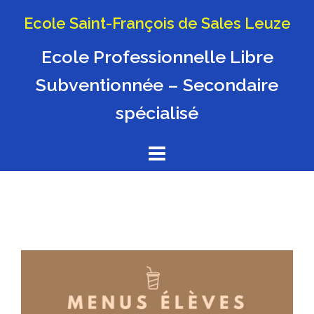
Aller
Ecole Saint-François de Sales Leuze
au
contenu
Ecole Professionnelle Libre
Subventionnée – Secondaire
spécialisé