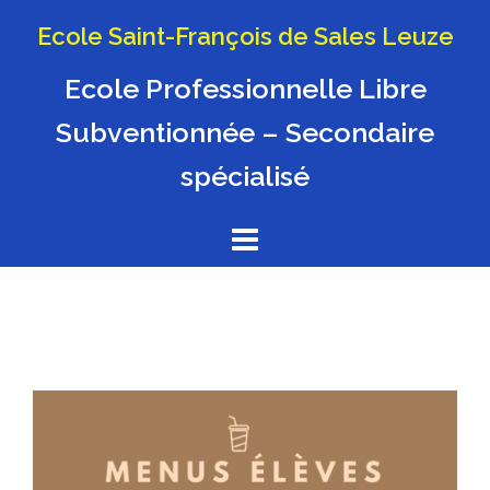
Aller
Ecole Saint-François de Sales Leuze
au
contenu
Ecole Professionnelle Libre
Subventionnée – Secondaire
spécialisé