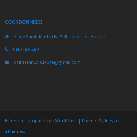
COORDONNÉES
3, rue Saint-Martin B-7900 Leuze-en-Hainaut
069/66.56.50
saintfrancois.leuze@gmail.com
Fièrement propulsé par WordPress
|
Thème :
Sydney
par
aThemes.