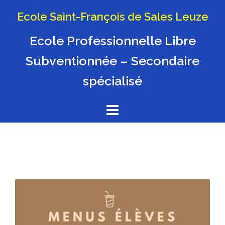
Aller
Ecole Saint-François de Sales Leuze
au
contenu
Ecole Professionnelle Libre
Subventionnée – Secondaire
spécialisé