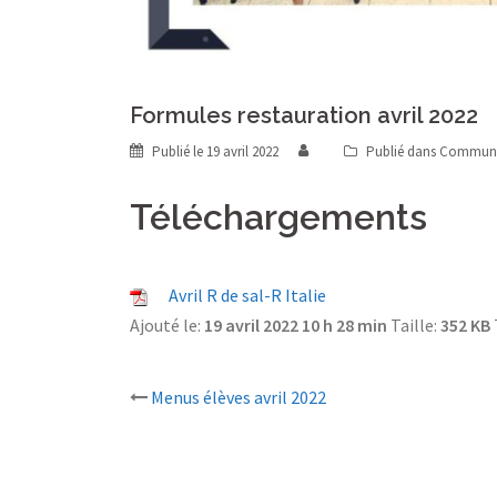
Formules restauration avril 2022
Publié le
19 avril 2022
Publié dans
Communi
Téléchargements
Avril R de sal-R Italie
Ajouté le:
19 avril 2022 10 h 28 min
Taille:
352 KB
Menus élèves avril 2022
Navigation
d’article