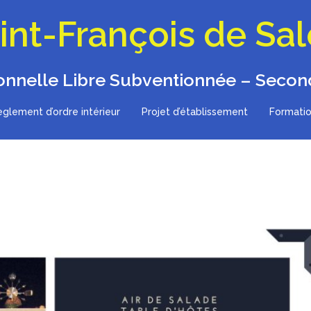
int-François de Sa
onnelle Libre Subventionnée – Second
glement d’ordre intérieur
Projet d’établissement
Formatio