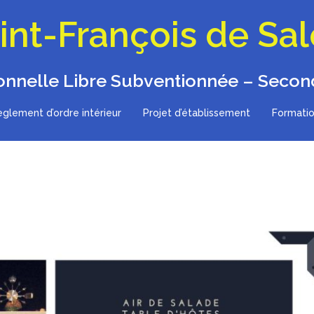
int-François de Sa
onnelle Libre Subventionnée – Second
glement d’ordre intérieur
Projet d’établissement
Formatio