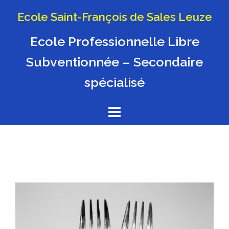
Aller
Ecole Saint-François de Sales Leuze
au
contenu
Ecole Professionnelle Libre
Subventionnée – Secondaire
spécialisé